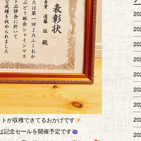
2
2
2
2
2
2
2
2
ットが収穫できてるおかげです
は記念セールを開催予定です
2