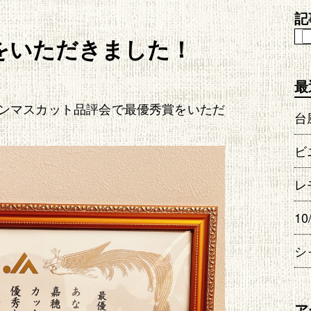
記
をいただきました！
最
ンマスカット品評会で最優秀賞をいただ
台
ビ
レ
1
ア