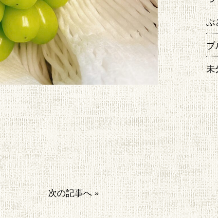
ぶ
ブ
未
次の記事へ »