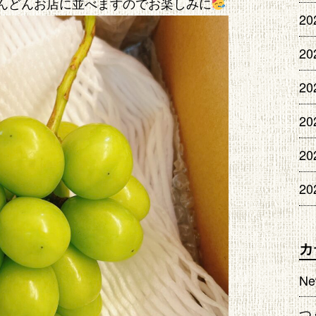
んどんお店に並べますのでお楽しみに
2
2
2
20
20
20
カ
Ne
つ