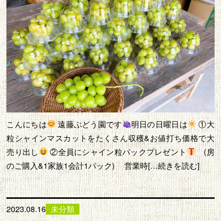
こんにちは
遠藤ぶどう園です
明日の日曜日は
①大
粒シャインマスカットをたくさん収穫&お値打ち価格で大
売り出し
②全員にシャイン粒パックプレゼント
(房
のご購入&1家族1会計1パック) 営業時[…続きを読む]
2023.08.16
未分類