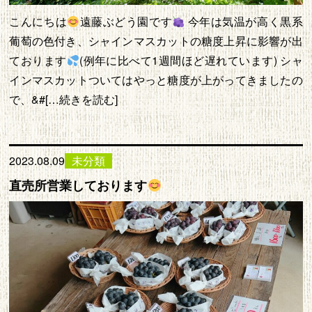
こんにちは
遠藤ぶどう園です
今年は気温が高く黒系
葡萄の色付き、シャインマスカットの糖度上昇に影響が出
ております
(例年に比べて1週間ほど遅れています) シャ
インマスカットついてはやっと糖度が上がってきましたの
で、&#[…続きを読む]
2023.08.09
未分類
直売所営業しております